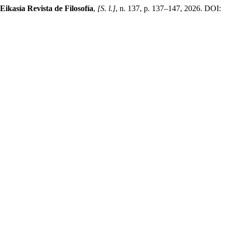
Eikasía Revista de Filosofía
,
[S. l.]
, n. 137, p. 137–147, 2026. DOI: