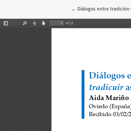
Volver a los detalles del 
←
Diálogos entre tradición 