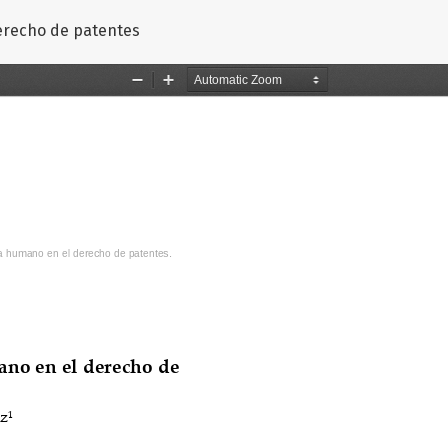
ículo
erecho de patentes