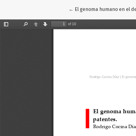
Volver a los detalles del art
←
El genoma humano en el d