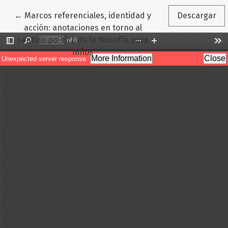
Volver a los detalles del artículo
←
Marcos referenciales, identidad y
Descargar
acción: anotaciones en torno al
sentido político de la filosofía para
niños