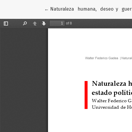
Volver a los detalles del artículo
←
Naturaleza humana, deseo y guerra