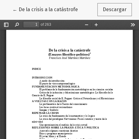
Volver a los detalles del artículo
←
De la crisis a la catástrofe
Descargar