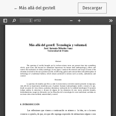
Volver a los detalles del artículo
←
Más allá del gestell
Descargar