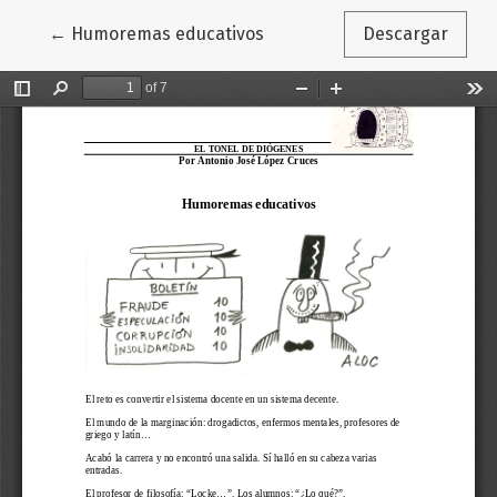
Volver a los detalles del artículo
←
Humoremas educativos
Descargar