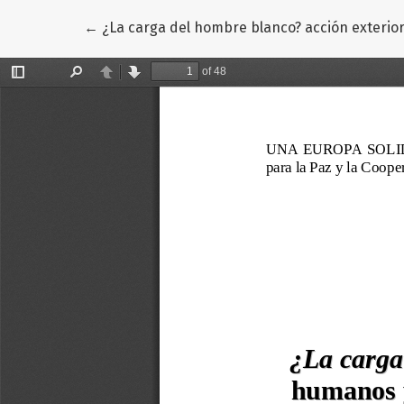
Volver a los detalles del artículo
←
¿La carga del hombre blanco? acción exterior