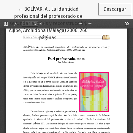
Volver a los detalles del artículo
←
BOLÍVAR, A., La identidad
Descargar
profesional del profesorado de
secundaria: crisis y reconstrucción.
Aljibe, Archidona (Málaga) 2006, 260
páginas.