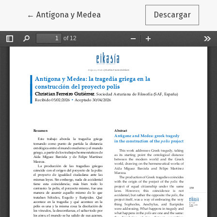
Volver a los detalles del artículo
←
Antígona y Medea
Descargar