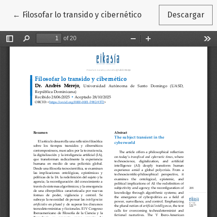
Volver a los detalles del artículo
←
Filosofar lo transido y cibernético
Descargar